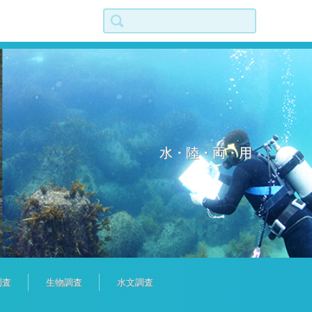
検索:
水・陸・両・用
調査
生物調査
水文調査