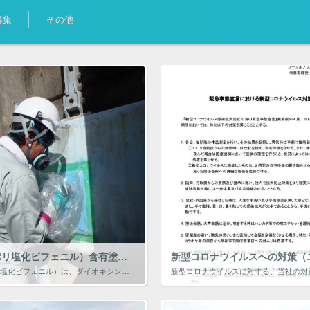
募集
その他
PCB（ポリ塩化ビフェニル）含有塗膜調査の様子
PCB（ポリ塩化ビフェニル）は、ダイオキシンの一種で無色透明、通常の油の様な外観をしています。 化学的に安定しており、酸やアルカリと接触しても変化せず、耐熱性や電気を通さない絶縁性、非水溶性などの 優れた性質があり、かつ […]