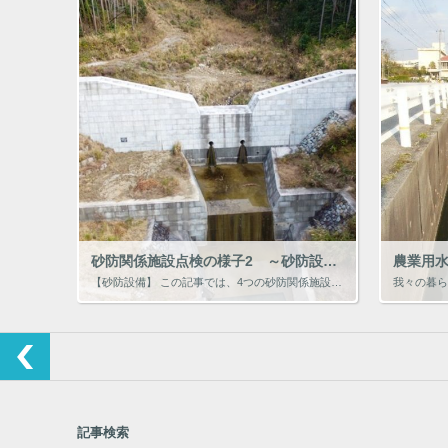
砂防関係施設点検の様子2 ～砂防設備～
【砂防設備】 この記事では、4つの砂防関係施設の内、砂防のメインとなる砂防堰堤を含む、砂防設備（砂防施設）の種類や、砂防関係施設点検や治山施設点検などの点検方法について、ご案内します。 施設区分 求められる機能 必要な性 […]
記事検索