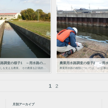
農業用水路調査の様子1 ～用水路の種類と特徴～
我々の暮らしを支える農業。 その農業を計画的に実施するには、農業用水路が必要です。 特に稲作では多量の水が必要なので、水路からの取排水施設の完備が重要になります。 農業用水路は、自然素材である石や鉄筋・無筋コンクリート、 […]
1
2
月別アーカイブ