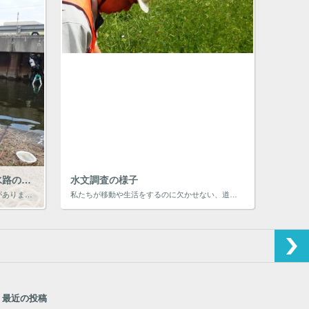
農業用水路調査の様子2 ～用水路の点検～
水文調査の様子
農業用水路の種類については、↓に記事があります。 これらの農業用水路を長く使う（長寿命化）為には、現地調査（点検）を実施して、変状の状態と原因を確認する必要があります。 ここでは、その現地調査の様子をご案内します。 &n […]
私たちが移動や生活をするのに欠かせない、道路。 その道路建設にあたり、周囲の環境に影響を与えることがないように水文（すいもん）調査を実施します。 ここではその水文調査とは何か、ご案内します。 ゴールデンウィークや正月、仕 […]
最近の投稿