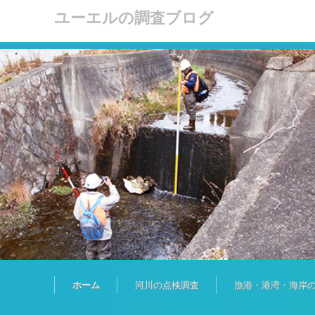
ユーエルの調査ブログ
コンテンツに移動
ホーム
河川の点検調査
漁港・港湾・海岸