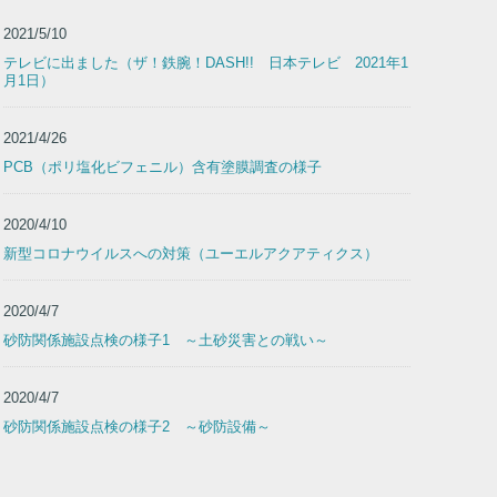
2021/5/10
テレビに出ました（ザ！鉄腕！DASH!! 日本テレビ 2021年1
月1日）
2021/4/26
PCB（ポリ塩化ビフェニル）含有塗膜調査の様子
2020/4/10
新型コロナウイルスへの対策（ユーエルアクアティクス）
2020/4/7
砂防関係施設点検の様子1 ～土砂災害との戦い～
2020/4/7
砂防関係施設点検の様子2 ～砂防設備～