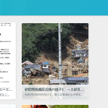
新型コロナウイルスへの対策（ユーエルアクアティクス）
砂防関係施設点検の様子1 ～土砂災害との戦い～
新型コロナウイルスに対する、当社の対策をご案内します。
令和2年3月25日付けで、国土交通省から令和元年（=H31、2019年）の土砂災害発生件数について発表がありました。 その件数は全国で1,996件となり、昭和57 年（1982年）からの38年間の集計期間の中で、歴代4番 […]