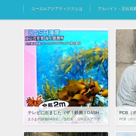
ユーエルアクアティクスとは
アルバイト・正社員
テレビに出ました（ザ！鉄腕！DASH!! 日本テレビ 2021年1月1日）
まさかの鉄腕DASHに、当社名「ユーエルアクアティクス株式会社」が、当社の調査員が撮影した水中写真と共にテレビに出ました！！ とある日に、鉄腕DASHの製作会社の方から「当社の写真を使用させてもらえないか？」との打診があ […]