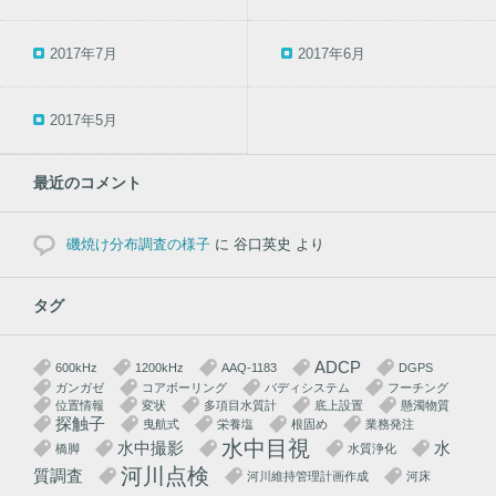
2017年7月
2017年6月
2017年5月
最近のコメント
磯焼け分布調査の様子
に
谷口英史
より
タグ
ADCP
600kHz
1200kHz
AAQ-1183
DGPS
ガンガゼ
コアボーリング
バディシステム
フーチング
位置情報
変状
多項目水質計
底上設置
懸濁物質
探触子
曳航式
栄養塩
根固め
業務発注
水中目視
水中撮影
水
橋脚
水質浄化
河川点検
質調査
河川維持管理計画作成
河床