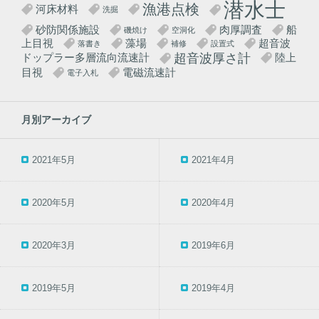
潜水士
漁港点検
河床材料
洗掘
砂防関係施設
肉厚調査
船
磯焼け
空洞化
上目視
藻場
超音波
落書き
補修
設置式
超音波厚さ計
ドップラー多層流向流速計
陸上
目視
電磁流速計
電子入札
月別アーカイブ
2021年5月
2021年4月
2020年5月
2020年4月
2020年3月
2019年6月
2019年5月
2019年4月