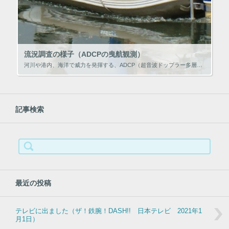
流況調査の様子（ADCPの曳航観測）
河川や港内、海洋で威力を発揮する、ADCP（超音波ドップラー多層流向流速計）による流況調査の方法を ご案内します。 流況調査では、水の流れを調べます。 ※流況･･･水の流れる状況のこと。どの方向に、どんな速度で水が流れて […]
記事検索
検
索:
最近の投稿
テレビに出ました（ザ！鉄腕！DASH!! 日本テレビ 2021年1
月1日）