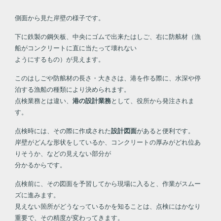
側面から見た岸壁の様子です。
下に鉄製の鋼矢板、中央にゴムで出来たはしご、右に防舷材（漁
船がコンクリートに直に当たって壊れない
ようにするもの）が見えます。
このはしごや防舷材の長さ・大きさは、港を作る際に、水深や停
泊する漁船の種類により決められます。
点検業務とは違い、
港の設計業務
として、役所から発注されま
す。
点検時には、その際に作成された
設計図面
があると便利です。
岸壁がどんな形状をしているか、コンクリートの厚みがどれ位あ
りそうか、などの見えない部分が
分かるからです。
点検前に、その図面を予習してから現場に入ると、作業がスムー
ズに進みます。
見えない箇所がどうなっているかを知ることは、点検にはかなり
重要で、その精度が変わってきます。