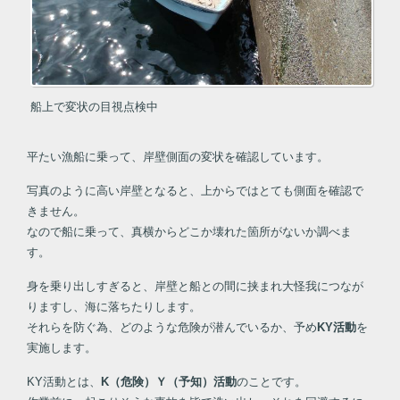
船上で変状の目視点検中
平たい漁船に乗って、岸壁側面の変状を確認しています。
写真のように高い岸壁となると、上からではとても側面を確認で
きません。
なので船に乗って、真横からどこか壊れた箇所がないか調べま
す。
身を乗り出しすぎると、岸壁と船との間に挟まれ大怪我につなが
りますし、海に落ちたりします。
それらを防ぐ為、どのような危険が潜んでいるか、予め
KY活動
を
実施します。
KY活動とは、
K（危険）Ｙ（予知）活動
のことです。