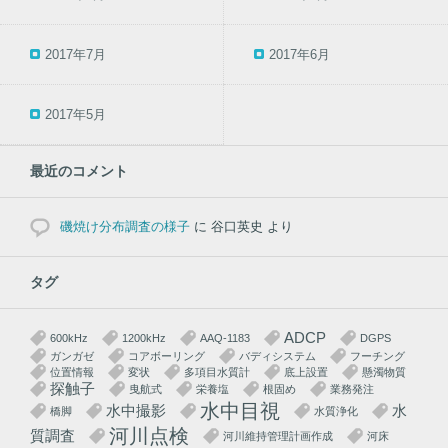
2017年7月
2017年6月
2017年5月
最近のコメント
磯焼け分布調査の様子
に
谷口英史
より
タグ
ADCP
600kHz
1200kHz
AAQ-1183
DGPS
ガンガゼ
コアボーリング
バディシステム
フーチング
位置情報
変状
多項目水質計
底上設置
懸濁物質
探触子
曳航式
栄養塩
根固め
業務発注
水中目視
水中撮影
水
橋脚
水質浄化
河川点検
質調査
河川維持管理計画作成
河床