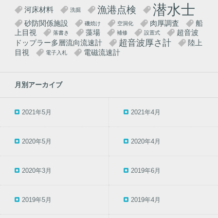
潜水士
漁港点検
河床材料
洗掘
砂防関係施設
肉厚調査
船
磯焼け
空洞化
上目視
藻場
超音波
落書き
補修
設置式
超音波厚さ計
ドップラー多層流向流速計
陸上
目視
電磁流速計
電子入札
月別アーカイブ
2021年5月
2021年4月
2020年5月
2020年4月
2020年3月
2019年6月
2019年5月
2019年4月