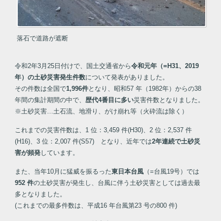
落石で道路が遮断
令和2年3月25日付けで、国土交通省から
令和元年（=H31、2019
年）の土砂災害発生件数
について発表がありました。
その件数は全国で
1,996件
となり、昭和57 年（1982年）からの38
年間の集計期間の中で、
歴代4番目に多い
災害件数となりました。
※土砂災害…土石流、地滑り、がけ崩れ等（火砕流は除く）
これまでの災害件数は、1 位：3,459 件(H30)、2 位：2,537 件
(H16)、3 位：2,007 件(S57) となり、
近年では
2年連続で土砂災
害が頻発
しています。
また、当年10月に猛威を振るった
東日本台風
（=台風19号）では
952 件
の土砂災害が発生し、台風に伴う土砂災害としては過去最
多となりました。
(これまでの最多件数は、平成16 年台風第23 号の800 件)