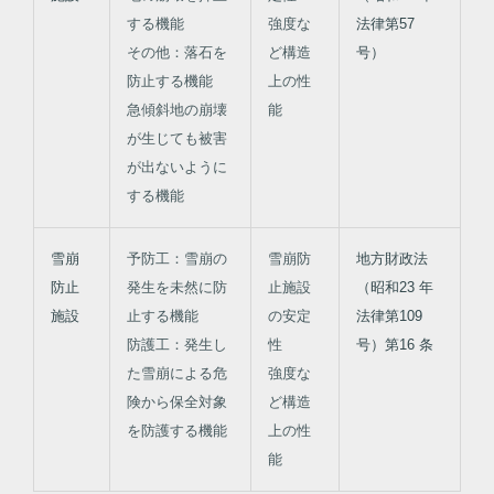
する機能
強度な
法律第57
その他：落石を
ど構造
号）
防止する機能
上の性
急傾斜地の崩壊
能
が生じても被害
が出ないように
する機能
雪崩
予防工：雪崩の
雪崩防
地方財政法
防止
発生を未然に防
止施設
（昭和23 年
施設
止する機能
の安定
法律第109
防護工：発生し
性
号）第16 条
た雪崩による危
強度な
険から保全対象
ど構造
を防護する機能
上の性
能