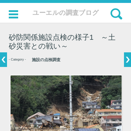
検索:
ユーエルの調査ブログ
コンテンツに移動
砂防関係施設点検の様子1 ～土
砂災害との戦い～
施設の点検調査
- Category -