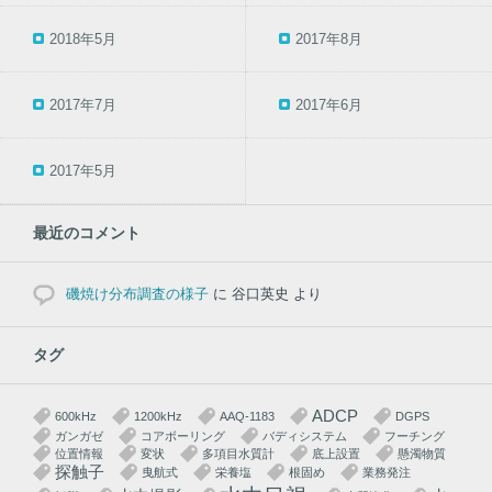
2018年5月
2017年8月
2017年7月
2017年6月
2017年5月
最近のコメント
磯焼け分布調査の様子
に
谷口英史
より
タグ
ADCP
600kHz
1200kHz
AAQ-1183
DGPS
ガンガゼ
コアボーリング
バディシステム
フーチング
位置情報
変状
多項目水質計
底上設置
懸濁物質
探触子
曳航式
栄養塩
根固め
業務発注