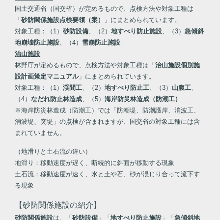
国土交通省（国交省）が定めるもので、点検方法や対象工種は
「
砂防関係施設点検要領（案）
」にまとめられています。
対象工種：（1）
砂防設備
、（2）
地すべり防止施設
、（3）
急傾斜
地崩壊防止施設
、（4）
雪崩防止施設
治山施設
林野庁が定めるもので、点検方法や対象工種は「
治山施設個別施
設計画策定マニュアル
」にまとめられています。
対象工種：（1）
渓間工
、（2）
地すべり防止工
、（3）
山腹工
、
（4）
なだれ防止林造成
、
（5）
海岸防災林造成（防潮工）
※海岸防災林造成（防潮工）では「防潮堤、防潮護岸、消波工、
消波堤、突堤」の点検が含まれますが、国交省の対象工種には含
まれていません。
（地滑りと土石流の違い）
地滑り：移動速度が遅く、断続的に斜面が移動する現象
土石流：移動速度が速く、水と土や石、砂が混じり合って流下す
る現象
【砂防関係施設の紹介】
砂防関係施設
は、「
砂防設備
」「
地すべり防止施設
」「
急傾斜地