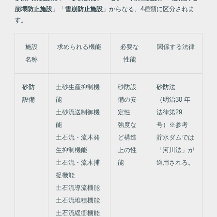
崩壊防止施設
」「
雪崩防止施設
」からなる、4種類に区分されま
す。
施設
求められる機能
必要な
関係する法律
名称
性能
砂防
土砂生産抑制機
砂防設
砂防法
設備
能
備の安
（明治30 年
土砂流送制御機
定性
法律第29
能
強度な
号）
※参考
土石流・流木発
ど構造
貯水ダムでは
生抑制機能
上の性
「河川法」が
土石流・流木捕
能
適用される。
捉機能
土石流導流機能
土石流堆積機能
土石流緩衝機能