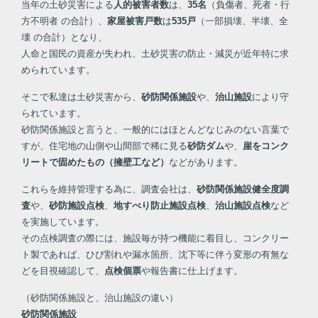
当年の土砂災害による
人的被害者数
は、
35名
（負傷者、死者・行
方不明者 の合計）、
家屋被害戸数
は
535戸
（一部損壊、半壊、全
壊 の合計）となり、
人命と国民の資産が失われ、土砂災害の防止・減災が近年特に求
められています。
そこで私達は土砂災害から、
砂防関係施設
や、
治山施設
により守
られています。
砂防関係施設と言うと、一般的にはほとんどなじみのない言葉で
すが、住宅地の山側や山間部で稀に見る
砂防ダム
や、
崖をコンク
リートで固めたもの（擁壁工など
）
などがあります。
これらを維持管理する為に、調査会社は、
砂防関係施設健全度調
査
や、
砂防施設点検
、
地すべり防止施設点検
、
治山施設点検
など
を実施しています。
その点検調査の際には、施設毎が持つ機能に着目し、コンクリー
ト製であれば、ひび割れや漏水箇所、沈下等に伴う変形の有無な
どを目視確認して、
点検個票
や報告書に仕上げます。
（砂防関係施設と、治山施設の違い）
砂防関係施設