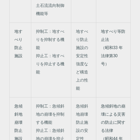
土石流流向制御
機能等
地す
抑制工：地すべ
地すべ
地
すべり等防
べり
りを抑制する機
り防止
止法
防止
能
施設の
（昭和33 年
施設
抑止工：地すべ
安定性
法律第30
りを抑止する機
強度な
号）
能
ど構造
上の性
能
急傾
抑制工：急傾斜
急傾斜
急傾斜地の崩
斜地
地の崩壊を抑制
地崩壊
壊による災害
崩壊
する機能
防止施
の防止に関す
防止
抑止工：急傾斜
設の安
る法律
施設
地の崩壊を抑止
定性
（昭和44 年