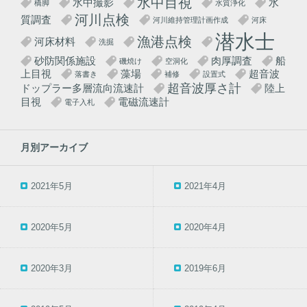
水中目視
水中撮影
水
橋脚
水質浄化
河川点検
質調査
河川維持管理計画作成
河床
潜水士
漁港点検
河床材料
洗掘
砂防関係施設
肉厚調査
船
磯焼け
空洞化
上目視
藻場
超音波
落書き
補修
設置式
超音波厚さ計
ドップラー多層流向流速計
陸上
目視
電磁流速計
電子入札
月別アーカイブ
2021年5月
2021年4月
2020年5月
2020年4月
2020年3月
2019年6月